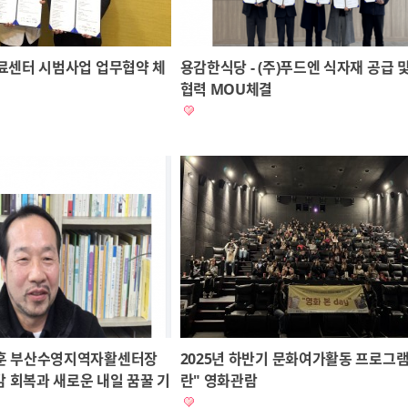
료센터 시범사업 업무협약 체
용감한식당 - (주)푸드엔 식자재 공급 
협력 MOU체결
훈 부산수영지역자활센터장
2025년 하반기 문화여가활동 프로그램
감 회복과 새로운 내일 꿈꿀 기
란" 영화관람