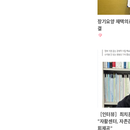
장기요양 재택의
결
［인터뷰］최치
"자활센터, 자존
회제공"