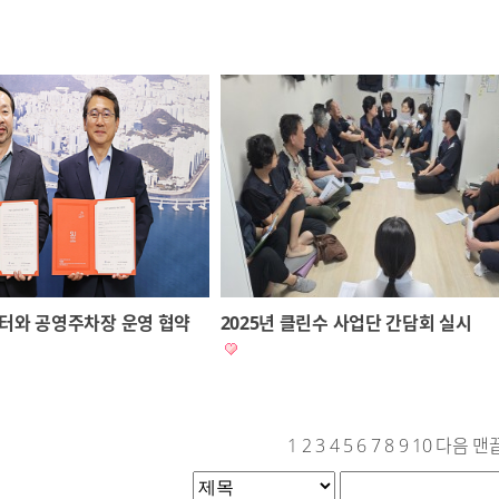
터와 공영주차장 운영 협약
2025년 클린수 사업단 간담회 실시
1
2
3
4
5
6
7
8
9
10
다음
맨