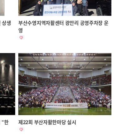
및 상생
부산수영지역자활센터 광안리 공영주차장 운
영
 "한
제22회 부산자활한마당 실시